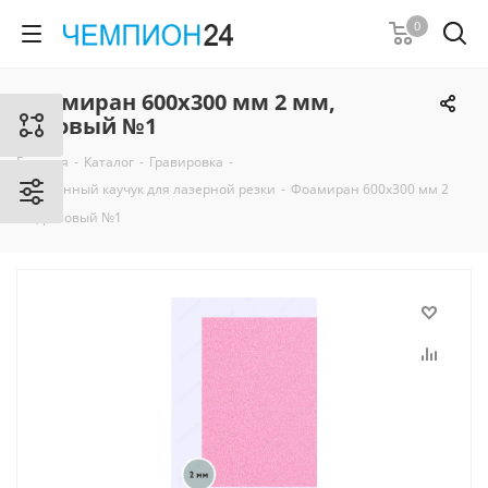
0
Фоамиран 600х300 мм 2 мм,
розовый №1
Главная
-
Каталог
-
Гравировка
-
Вспененный каучук для лазерной резки
-
Фоамиран 600х300 мм 2
мм, розовый №1