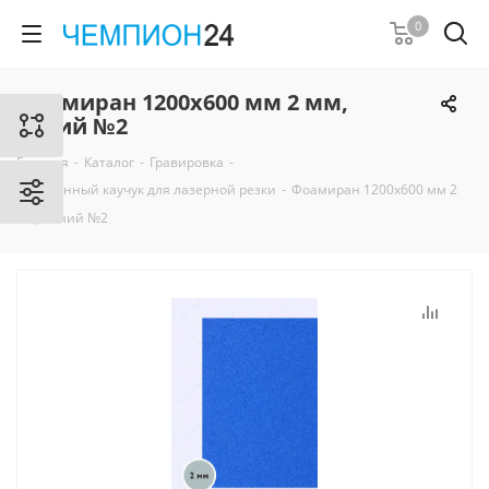
0
Фоамиран 1200х600 мм 2 мм,
синий №2
Главная
-
Каталог
-
Гравировка
-
Вспененный каучук для лазерной резки
-
Фоамиран 1200х600 мм 2
мм, синий №2