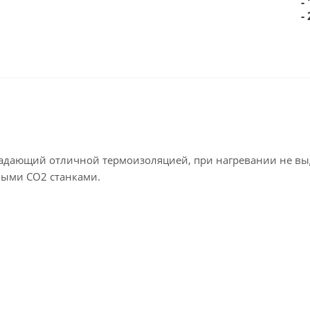
-
-
ладающий отличной термоизоляцией, при нагревании не вы
рными СО2 станками.