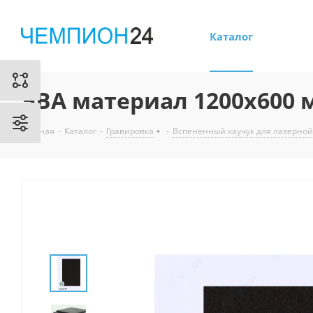
Каталог
ЭВА материал 1200х600 
Главная
-
Каталог
-
Гравировка
-
Вспененный каучук для лазерной