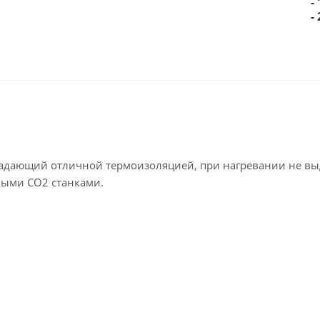
-
-
ладающий отличной термоизоляцией, при нагревании не вы
рными СО2 станками.