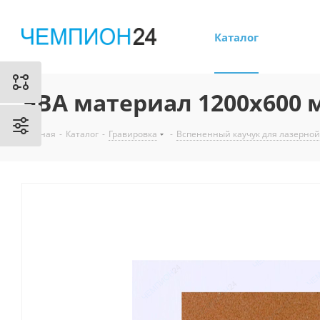
Каталог
ЭВА материал 1200х600 
Главная
-
Каталог
-
Гравировка
-
Вспененный каучук для лазерной