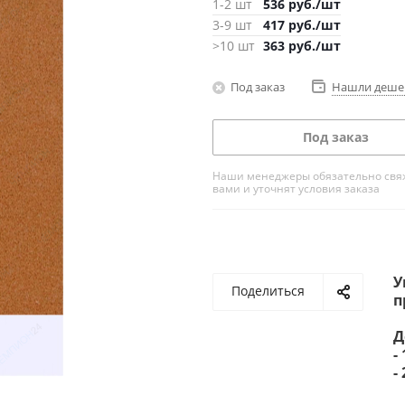
1-2 шт
536
руб.
/шт
3-9 шт
417
руб.
/шт
>10 шт
363
руб.
/шт
Под заказ
Нашли деше
Под заказ
Наши менеджеры обязательно свяж
вами и уточнят условия заказа
У
Поделиться
п
Д
-
-