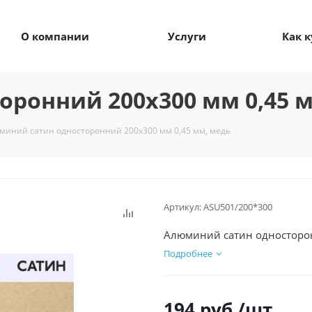
О компании
Услуги
Как 
ронний 200х300 мм 0,45 
миний сатин односторонний 200х300 мм 0,45 мм, медь
Артикул:
ASU501/200*300
Алюминий сатин односторон
Подробнее
194
руб.
/шт