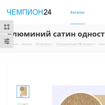
Каталог
Алюминий сатин односто
Главная
-
Каталог
-
УФ печать
-
Алюминий для УФ печати
-
Алю