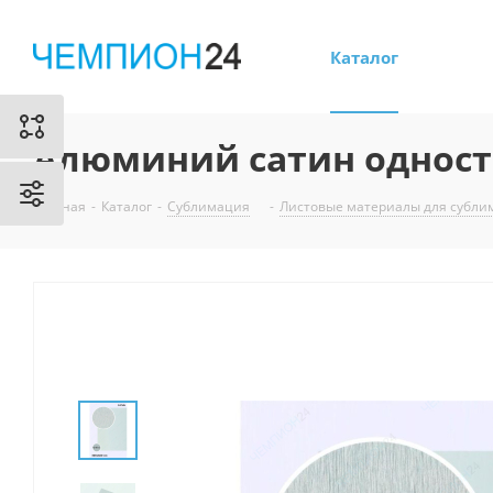
Каталог
Алюминий сатин односто
Главная
-
Каталог
-
Сублимация
-
Листовые материалы для субл