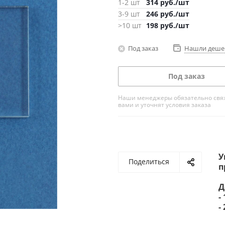
1-2 шт
314
руб.
/шт
3-9 шт
246
руб.
/шт
>10 шт
198
руб.
/шт
Под заказ
Нашли деше
Под заказ
Наши менеджеры обязательно свяж
вами и уточнят условия заказа
У
Поделиться
п
Д
-
-